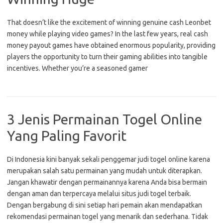
That doesn’t like the excitement of winning genuine cash Leonbet
money while playing video games? In the last few years, real cash
money payout games have obtained enormous popularity, providing
players the opportunity to turn their gaming abilities into tangible
incentives. Whether you’re a seasoned gamer
3 Jenis Permainan Togel Online
Yang Paling Favorit
Di Indonesia kini banyak sekali penggemar judi togel online karena
merupakan salah satu permainan yang mudah untuk diterapkan.
Jangan khawatir dengan permainannya karena Anda bisa bermain
dengan aman dan terpercaya melalui situs judi togel terbaik.
Dengan bergabung di sini setiap hari pemain akan mendapatkan
rekomendasi permainan togel yang menarik dan sederhana. Tidak