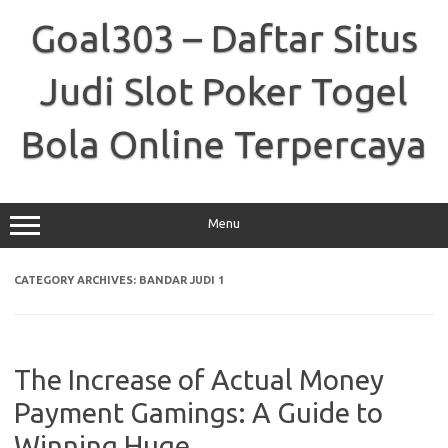
Skip
to
Goal303 – Daftar Situs
content
Judi Slot Poker Togel
Bola Online Terpercaya
Menu
CATEGORY ARCHIVES:
BANDAR JUDI 1
The Increase of Actual Money
Payment Gamings: A Guide to
Winning Huge