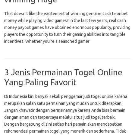
That doesn’t like the excitement of winning genuine cash Leonbet
money while playing video games? In the last few years, real cash
money payout games have obtained enormous popularity, providing
players the opportunity to turn their gaming abilities into tangible
incentives. Whether you’re a seasoned gamer
3 Jenis Permainan Togel Online
Yang Paling Favorit
Di Indonesia kini banyak sekali penggemar judi togel online karena
merupakan salah satu permainan yang mudah untuk diterapkan.
Jangan khawatir dengan permainannya karena Anda bisa bermain
dengan aman dan terpercaya melalui situs judi togel terbaik.
Dengan bergabung di sini setiap hari pemain akan mendapatkan
rekomendasi permainan togel yang menarik dan sederhana. Tidak