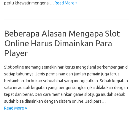
perlu khawatir mengenai…
Read More »
Beberapa Alasan Mengapa Slot
Online Harus Dimainkan Para
Player
Slot online memang semakin hari terus mengalami perkembangan di
setiap tahunnya. Jenis permainan dan jumlah pemain juga terus
bertambah. Ini bukan sebuah hal yang mengejutkan. Sebab kegiatan
satu ini adalah kegiatan yang menguntungkan jika dilakukan dengan
tepat dan benar. Dan cara memainkan game slot juga mudah sebab
sudah bisa dimainkan dengan sistem online. Jadi para…
Read More »