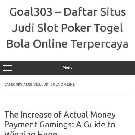
Skip
to
Goal303 – Daftar Situs
content
Judi Slot Poker Togel
Bola Online Terpercaya
Menu
CATEGORY ARCHIVES:
JUDI BOLA ON LINE
The Increase of Actual Money
Payment Gamings: A Guide to
Winning Huge