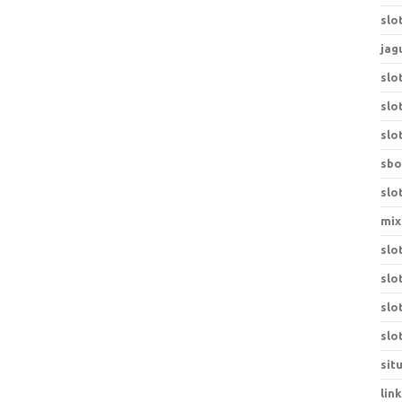
slo
jag
slo
slo
slo
sbo
slo
mix
slo
slo
slo
slo
sit
lin