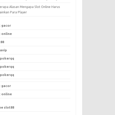
erapa Alasan Mengapa Slot Online Harus
ainkan Para Player
t gacor
t online
t88
avip
bpokerqq
bpokerqq
bpokerqq
t gacor
t online
e slot88