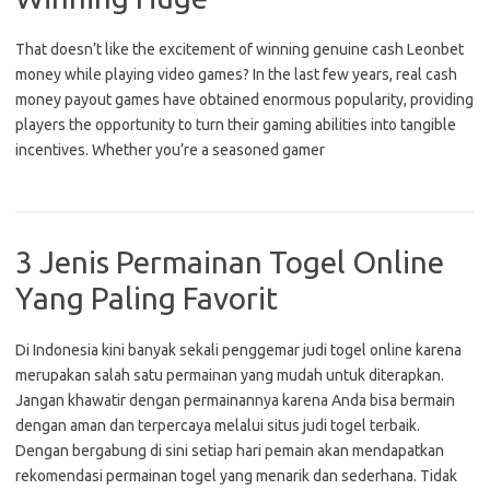
That doesn’t like the excitement of winning genuine cash Leonbet
money while playing video games? In the last few years, real cash
money payout games have obtained enormous popularity, providing
players the opportunity to turn their gaming abilities into tangible
incentives. Whether you’re a seasoned gamer
3 Jenis Permainan Togel Online
Yang Paling Favorit
Di Indonesia kini banyak sekali penggemar judi togel online karena
merupakan salah satu permainan yang mudah untuk diterapkan.
Jangan khawatir dengan permainannya karena Anda bisa bermain
dengan aman dan terpercaya melalui situs judi togel terbaik.
Dengan bergabung di sini setiap hari pemain akan mendapatkan
rekomendasi permainan togel yang menarik dan sederhana. Tidak