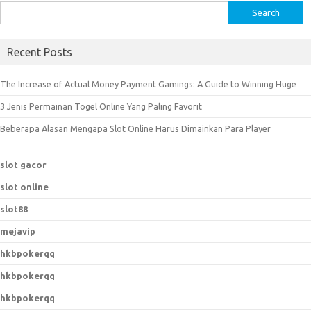
S
e
a
Recent Posts
r
c
The Increase of Actual Money Payment Gamings: A Guide to Winning Huge
h
3 Jenis Permainan Togel Online Yang Paling Favorit
f
o
Beberapa Alasan Mengapa Slot Online Harus Dimainkan Para Player
r
:
slot gacor
slot online
slot88
mejavip
hkbpokerqq
hkbpokerqq
hkbpokerqq