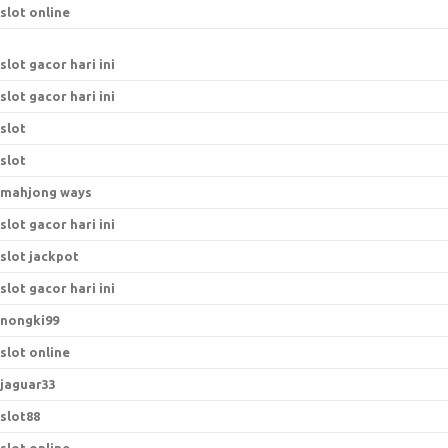
slot online
slot gacor hari ini
slot gacor hari ini
slot
slot
mahjong ways
slot gacor hari ini
slot jackpot
slot gacor hari ini
nongki99
slot online
jaguar33
slot88