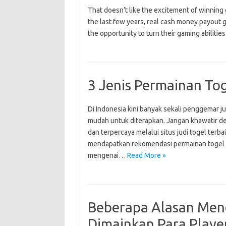
That doesn’t like the excitement of winnin
the last few years, real cash money payout 
the opportunity to turn their gaming abiliti
3 Jenis Permainan Tog
Di Indonesia kini banyak sekali penggemar j
mudah untuk diterapkan. Jangan khawatir 
dan terpercaya melalui situs judi togel terb
mendapatkan rekomendasi permainan togel y
mengenai…
Read More »
Beberapa Alasan Meng
Dimainkan Para Playe