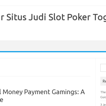
r Situs Judi Slot Poker To
Sea
for:
R
al Money Payment Gamings: A
The
Gui
ge
3 Je