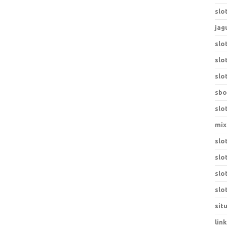
slo
jag
slo
slo
slo
sbo
slo
mix
slo
slo
slo
slo
sit
lin