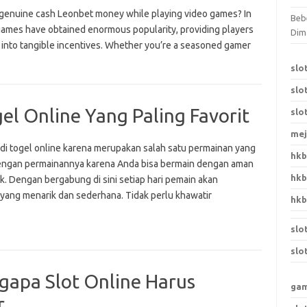
g genuine cash Leonbet money while playing video games? In
Beb
games have obtained enormous popularity, providing players
Dim
es into tangible incentives. Whether you’re a seasoned gamer
slo
slo
el Online Yang Paling Favorit
slo
mej
udi togel online karena merupakan salah satu permainan yang
hk
dengan permainannya karena Anda bisa bermain dengan aman
hk
aik. Dengan bergabung di sini setiap hari pemain akan
ang menarik dan sederhana. Tidak perlu khawatir
hk
slo
slo
apa Slot Online Harus
gam
r