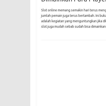
Slot online memang semakin hari terus men
jumlah pemain juga terus bertambah. Ini buk
adalah kegiatan yang menguntungkan jika d
slot juga mudah sebab sudah bisa dimainkan