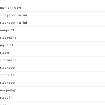
slot
mahjong ways
slot gacor hari ini
slot gacor hari ini
nongki99
slot online
jaguar33
slot88
slot online
slot gacor
sbobet88
slot gacor
mix parlay
slot 777