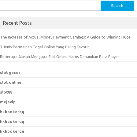
S
e
a
Recent Posts
r
c
The Increase of Actual Money Payment Gamings: A Guide to Winning Huge
h
3 Jenis Permainan Togel Online Yang Paling Favorit
f
o
Beberapa Alasan Mengapa Slot Online Harus Dimainkan Para Player
r
:
slot gacor
slot online
slot88
mejavip
hkbpokerqq
hkbpokerqq
hkbpokerqq