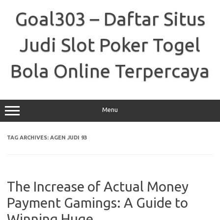
Skip
to
Goal303 – Daftar Situs
content
Judi Slot Poker Togel
Bola Online Terpercaya
Menu
TAG ARCHIVES:
AGEN JUDI 93
The Increase of Actual Money
Payment Gamings: A Guide to
Winning Huge