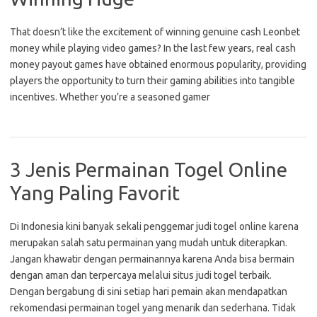
That doesn’t like the excitement of winning genuine cash Leonbet
money while playing video games? In the last few years, real cash
money payout games have obtained enormous popularity, providing
players the opportunity to turn their gaming abilities into tangible
incentives. Whether you’re a seasoned gamer
3 Jenis Permainan Togel Online
Yang Paling Favorit
Di Indonesia kini banyak sekali penggemar judi togel online karena
merupakan salah satu permainan yang mudah untuk diterapkan.
Jangan khawatir dengan permainannya karena Anda bisa bermain
dengan aman dan terpercaya melalui situs judi togel terbaik.
Dengan bergabung di sini setiap hari pemain akan mendapatkan
rekomendasi permainan togel yang menarik dan sederhana. Tidak