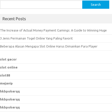
S
e
a
Recent Posts
r
c
The Increase of Actual Money Payment Gamings: A Guide to Winning Huge
h
3 Jenis Permainan Togel Online Yang Paling Favorit
f
o
Beberapa Alasan Mengapa Slot Online Harus Dimainkan Para Player
r
:
slot gacor
slot online
slot88
mejavip
hkbpokerqq
hkbpokerqq
hkbpokerqq