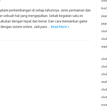
slo
koi
galami perkembangan di setiap tahunnya. Jenis permainan dan
an sebuah hal yang mengejutkan. Sebab kegiatan satu ini
jag
ilakukan dengan tepat dan benar. Dan cara memainkan game
jag
 dengan sistem online. Jadi para…
Read More »
slo
slo
aga
slo
slo
slo
mah
slo
slo
non