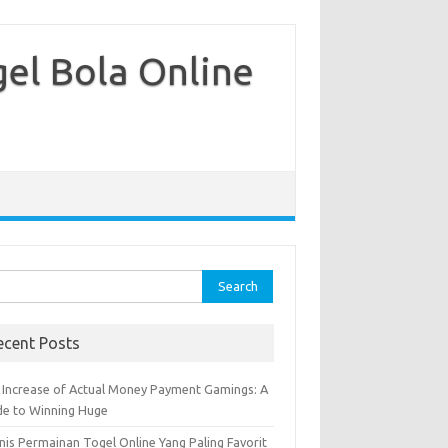
gel Bola Online
rch
ecent Posts
 Increase of Actual Money Payment Gamings: A
de to Winning Huge
nis Permainan Togel Online Yang Paling Favorit