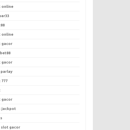
t online
uar33
t88
t online
t gacor
bet88
t gacor
 parlay
t 777
t
t gacor
t jackpot
us
k slot gacor