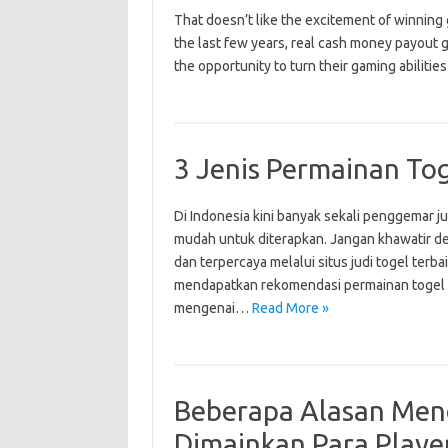
That doesn’t like the excitement of winnin
the last few years, real cash money payout 
the opportunity to turn their gaming abiliti
3 Jenis Permainan Tog
Di Indonesia kini banyak sekali penggemar j
mudah untuk diterapkan. Jangan khawatir 
dan terpercaya melalui situs judi togel terb
mendapatkan rekomendasi permainan togel y
mengenai…
Read More »
Beberapa Alasan Meng
Dimainkan Para Playe