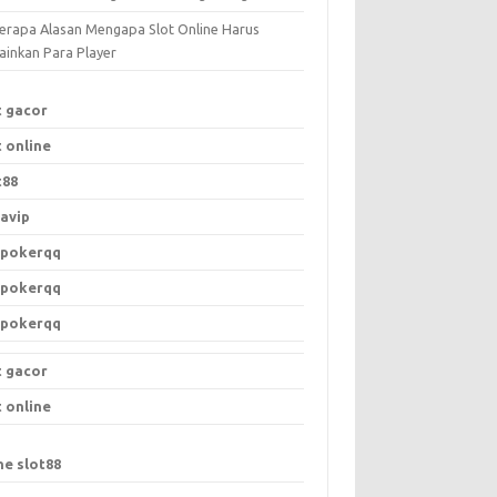
erapa Alasan Mengapa Slot Online Harus
ainkan Para Player
t gacor
t online
t88
avip
bpokerqq
bpokerqq
bpokerqq
t gacor
t online
e slot88