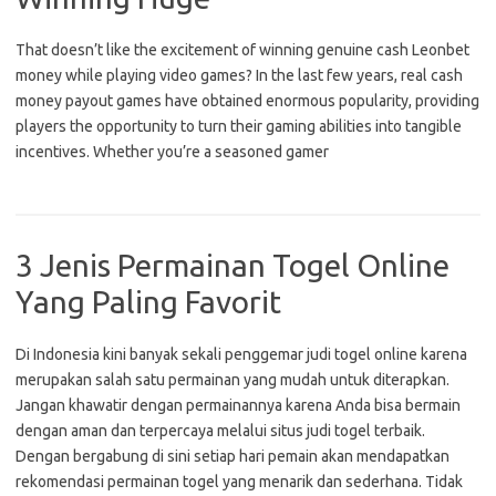
That doesn’t like the excitement of winning genuine cash Leonbet
money while playing video games? In the last few years, real cash
money payout games have obtained enormous popularity, providing
players the opportunity to turn their gaming abilities into tangible
incentives. Whether you’re a seasoned gamer
3 Jenis Permainan Togel Online
Yang Paling Favorit
Di Indonesia kini banyak sekali penggemar judi togel online karena
merupakan salah satu permainan yang mudah untuk diterapkan.
Jangan khawatir dengan permainannya karena Anda bisa bermain
dengan aman dan terpercaya melalui situs judi togel terbaik.
Dengan bergabung di sini setiap hari pemain akan mendapatkan
rekomendasi permainan togel yang menarik dan sederhana. Tidak