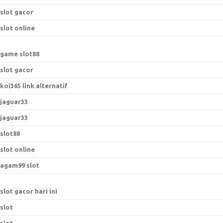
slot gacor
slot online
game slot88
slot gacor
koi365 link alternatif
jaguar33
jaguar33
slot88
slot online
agam99 slot
slot gacor hari ini
slot