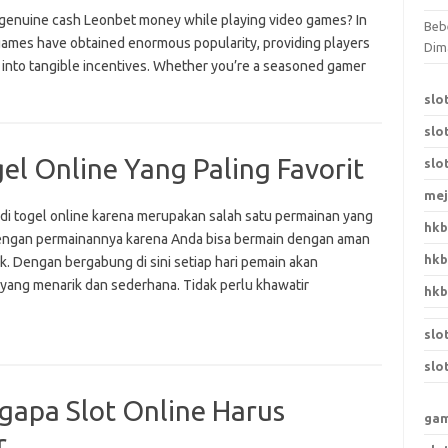
g genuine cash Leonbet money while playing video games? In
Beb
games have obtained enormous popularity, providing players
Dim
es into tangible incentives. Whether you’re a seasoned gamer
slo
slo
el Online Yang Paling Favorit
slo
mej
udi togel online karena merupakan salah satu permainan yang
hk
dengan permainannya karena Anda bisa bermain dengan aman
hk
aik. Dengan bergabung di sini setiap hari pemain akan
ang menarik dan sederhana. Tidak perlu khawatir
hk
slo
slo
apa Slot Online Harus
gam
r