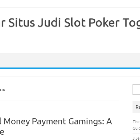
r Situs Judi Slot Poker To
Sea
AIK
for:
R
al Money Payment Gamings: A
The
Gui
ge
3 Je