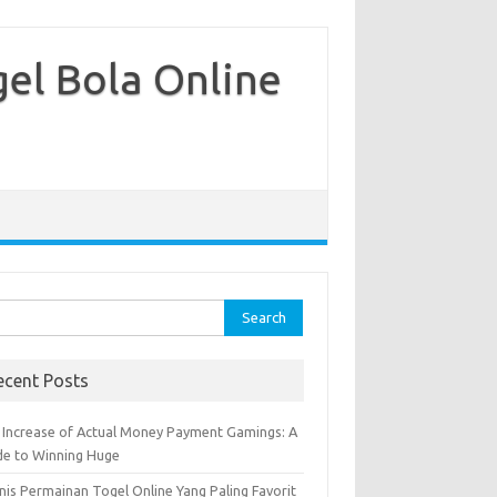
gel Bola Online
rch
ecent Posts
 Increase of Actual Money Payment Gamings: A
de to Winning Huge
nis Permainan Togel Online Yang Paling Favorit