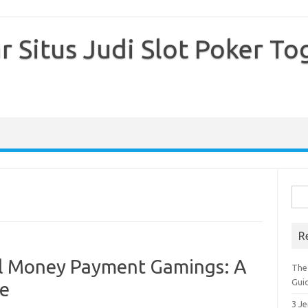
r Situs Judi Slot Poker To
Sea
for:
R
al Money Payment Gamings: A
The
Gui
ge
3 Je