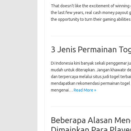
That doesn’t like the excitement of winnin
the last few years, real cash money payout 
the opportunity to turn their gaming abiliti
3 Jenis Permainan Tog
Di Indonesia kini banyak sekali penggemar j
mudah untuk diterapkan. Jangan khawatir 
dan terpercaya melalui situs judi togel terb
mendapatkan rekomendasi permainan togel y
mengenai…
Read More »
Beberapa Alasan Meng
Dimainkan Para Playe