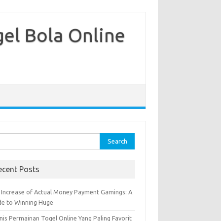
gel Bola Online
rch
ecent Posts
 Increase of Actual Money Payment Gamings: A
de to Winning Huge
nis Permainan Togel Online Yang Paling Favorit