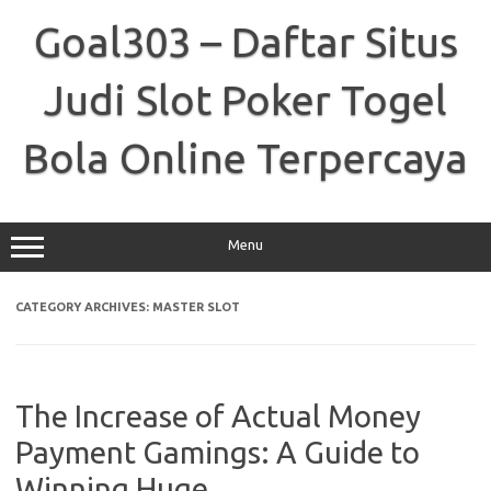
Skip
to
Goal303 – Daftar Situs
content
Judi Slot Poker Togel
Bola Online Terpercaya
Menu
CATEGORY ARCHIVES:
MASTER SLOT
The Increase of Actual Money
Payment Gamings: A Guide to
Winning Huge