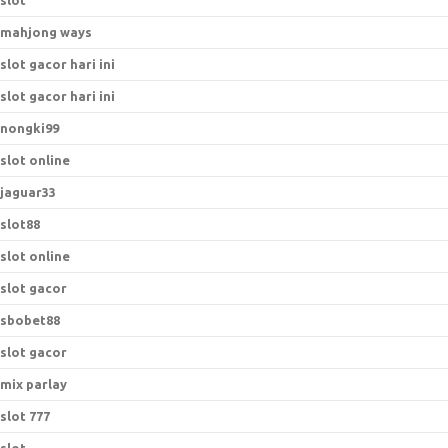
slot
mahjong ways
slot gacor hari ini
slot gacor hari ini
nongki99
slot online
jaguar33
slot88
slot online
slot gacor
sbobet88
slot gacor
mix parlay
slot 777