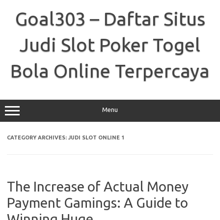
Skip
to
Goal303 – Daftar Situs
content
Judi Slot Poker Togel
Bola Online Terpercaya
Menu
CATEGORY ARCHIVES:
JUDI SLOT ONLINE 1
The Increase of Actual Money
Payment Gamings: A Guide to
Winning Huge