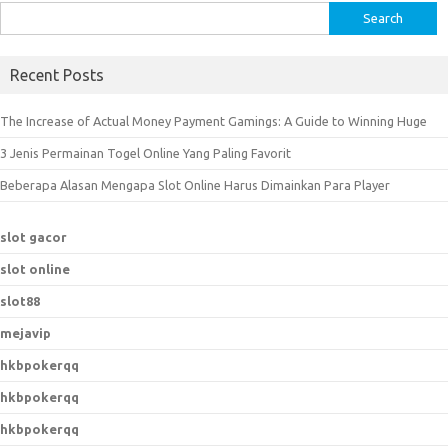
S
e
a
Recent Posts
r
c
The Increase of Actual Money Payment Gamings: A Guide to Winning Huge
h
3 Jenis Permainan Togel Online Yang Paling Favorit
f
o
Beberapa Alasan Mengapa Slot Online Harus Dimainkan Para Player
r
:
slot gacor
slot online
slot88
mejavip
hkbpokerqq
hkbpokerqq
hkbpokerqq