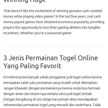
That doesn’t like the excitement of winning genuine cash Leonbet
money while playing video games? In the last few years, real cash
money payout games have obtained enormous popularity, providing
players the opportunity to turn their gaming abilities into tangible
incentives. Whether you’re a seasoned gamer
3 Jenis Permainan Togel Online
Yang Paling Favorit
Di Indonesia kini banyak sekali penggemar judi togel online karena
merupakan salah satu permainan yang mudah untuk diterapkan.
Jangan khawatir dengan permainannya karena Anda bisa bermain
dengan aman dan terpercaya melalui situs judi togel terbaik.
Dengan bergabung di sini setiap hari pemain akan mendapatkan
rekomendasi permainan togel yang menarik dan sederhana. Tidak