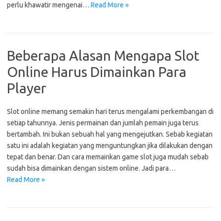
perlu khawatir mengenai…
Read More »
Beberapa Alasan Mengapa Slot
Online Harus Dimainkan Para
Player
Slot online memang semakin hari terus mengalami perkembangan di
setiap tahunnya. Jenis permainan dan jumlah pemain juga terus
bertambah. Ini bukan sebuah hal yang mengejutkan. Sebab kegiatan
satu ini adalah kegiatan yang menguntungkan jika dilakukan dengan
tepat dan benar. Dan cara memainkan game slot juga mudah sebab
sudah bisa dimainkan dengan sistem online. Jadi para…
Read More »