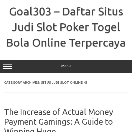
Skip
to
Goal303 – Daftar Situs
content
Judi Slot Poker Togel
Bola Online Terpercaya
Menu
CATEGORY ARCHIVES:
SITUS JUDI SLOT ONLINE 43
The Increase of Actual Money
Payment Gamings: A Guide to
Winning Huge