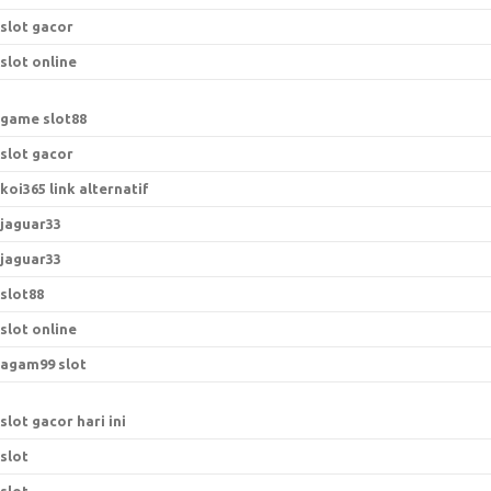
slot gacor
slot online
game slot88
slot gacor
koi365 link alternatif
jaguar33
jaguar33
slot88
slot online
agam99 slot
slot gacor hari ini
slot