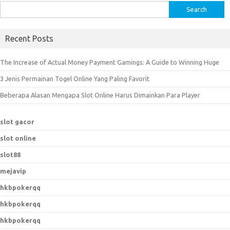
S
e
a
Recent Posts
r
c
The Increase of Actual Money Payment Gamings: A Guide to Winning Huge
h
3 Jenis Permainan Togel Online Yang Paling Favorit
f
o
Beberapa Alasan Mengapa Slot Online Harus Dimainkan Para Player
r
:
slot gacor
slot online
slot88
mejavip
hkbpokerqq
hkbpokerqq
hkbpokerqq