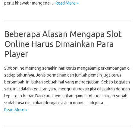
perlu khawatir mengenai…
Read More »
Beberapa Alasan Mengapa Slot
Online Harus Dimainkan Para
Player
Slot online memang semakin hari terus mengalami perkembangan di
setiap tahunnya. Jenis permainan dan jumlah pemain juga terus
bertambah. Ini bukan sebuah hal yang mengejutkan. Sebab kegiatan
satu ini adalah kegiatan yang menguntungkan jika dilakukan dengan
tepat dan benar. Dan cara memainkan game slot juga mudah sebab
sudah bisa dimainkan dengan sistem online. Jadi para…
Read More »