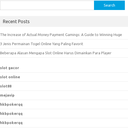
S
e
a
Recent Posts
r
c
The Increase of Actual Money Payment Gamings: A Guide to Winning Huge
h
3 Jenis Permainan Togel Online Yang Paling Favorit
f
o
Beberapa Alasan Mengapa Slot Online Harus Dimainkan Para Player
r
:
slot gacor
slot online
slot88
mejavip
hkbpokerqq
hkbpokerqq
hkbpokerqq