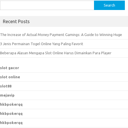
S
e
a
Recent Posts
r
c
The Increase of Actual Money Payment Gamings: A Guide to Winning Huge
h
3 Jenis Permainan Togel Online Yang Paling Favorit
f
o
Beberapa Alasan Mengapa Slot Online Harus Dimainkan Para Player
r
:
slot gacor
slot online
slot88
mejavip
hkbpokerqq
hkbpokerqq
hkbpokerqq