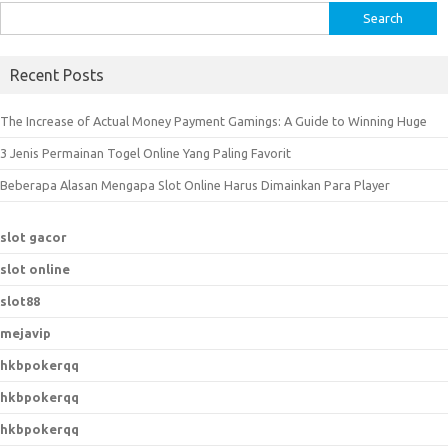
S
e
a
Recent Posts
r
c
The Increase of Actual Money Payment Gamings: A Guide to Winning Huge
h
3 Jenis Permainan Togel Online Yang Paling Favorit
f
o
Beberapa Alasan Mengapa Slot Online Harus Dimainkan Para Player
r
:
slot gacor
slot online
slot88
mejavip
hkbpokerqq
hkbpokerqq
hkbpokerqq