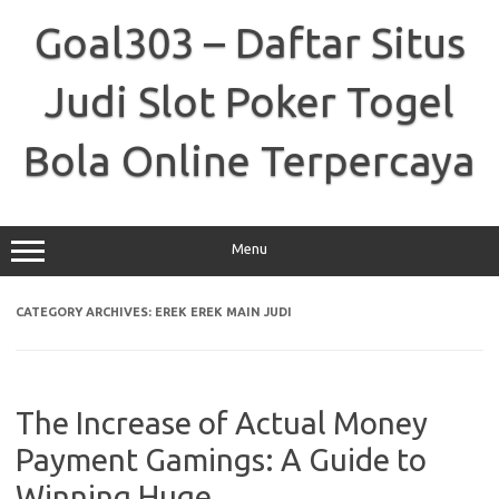
Skip
to
Goal303 – Daftar Situs
content
Judi Slot Poker Togel
Bola Online Terpercaya
Menu
CATEGORY ARCHIVES:
EREK EREK MAIN JUDI
The Increase of Actual Money
Payment Gamings: A Guide to
Winning Huge