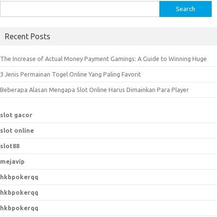
S
e
a
Recent Posts
r
c
The Increase of Actual Money Payment Gamings: A Guide to Winning Huge
h
3 Jenis Permainan Togel Online Yang Paling Favorit
f
o
Beberapa Alasan Mengapa Slot Online Harus Dimainkan Para Player
r
:
slot gacor
slot online
slot88
mejavip
hkbpokerqq
hkbpokerqq
hkbpokerqq