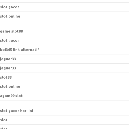
slot gacor
slot online
game slot88
slot gacor
koi365 link alternatif
jaguar33
jaguar33
slot88
slot online
agam99 slot
slot gacor hari ini
slot