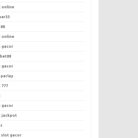
t online
uar33
t88
t online
t gacor
bet88
t gacor
 parlay
t 777
t
t gacor
t jackpot
us
k slot gacor