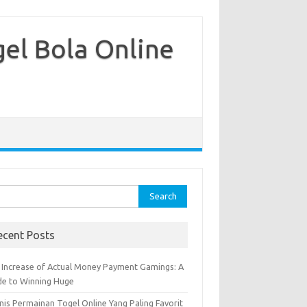
gel Bola Online
rch
ecent Posts
 Increase of Actual Money Payment Gamings: A
de to Winning Huge
nis Permainan Togel Online Yang Paling Favorit