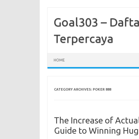
Skip
to
content
Goal303 – Dafta
Terpercaya
HOME
CATEGORY ARCHIVES:
POKER 888
The Increase of Actu
Guide to Winning Hu