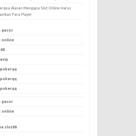
erapa Alasan Mengapa Slot Online Harus
ainkan Para Player
t gacor
t online
t88
avip
bpokerqq
bpokerqq
bpokerqq
t gacor
t online
e slot88