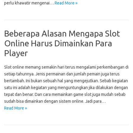
perlu khawatir mengenai…
Read More »
Beberapa Alasan Mengapa Slot
Online Harus Dimainkan Para
Player
Slot online memang semakin hari terus mengalami perkembangan di
setiap tahunnya. Jenis permainan dan jumlah pemain juga terus
bertambah. Ini bukan sebuah hal yang mengejutkan. Sebab kegiatan
satu ini adalah kegiatan yang menguntungkan jika dilakukan dengan
tepat dan benar. Dan cara memainkan game slot juga mudah sebab
sudah bisa dimainkan dengan sistem online. Jadi para…
Read More »