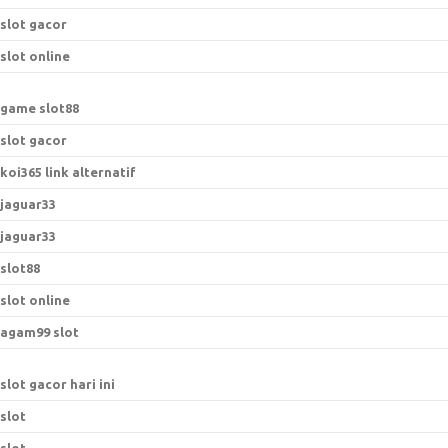
slot gacor
slot online
game slot88
slot gacor
koi365 link alternatif
jaguar33
jaguar33
slot88
slot online
agam99 slot
slot gacor hari ini
slot