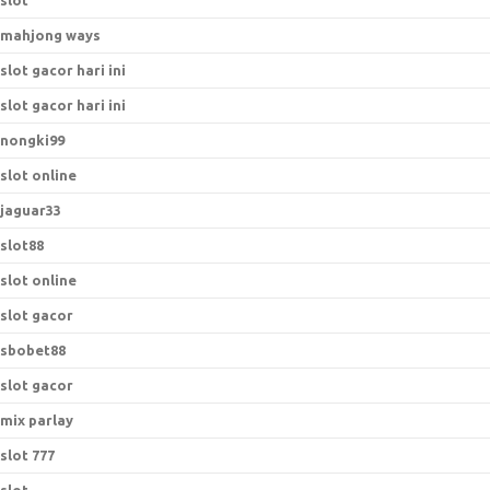
slot
mahjong ways
slot gacor hari ini
slot gacor hari ini
nongki99
slot online
jaguar33
slot88
slot online
slot gacor
sbobet88
slot gacor
mix parlay
slot 777