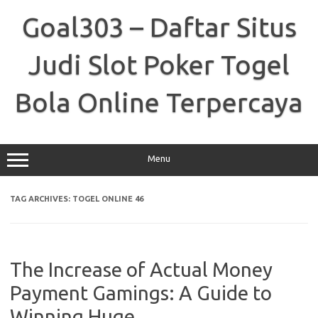
Skip
to
Goal303 – Daftar Situs
content
Judi Slot Poker Togel
Bola Online Terpercaya
Menu
TAG ARCHIVES:
TOGEL ONLINE 46
The Increase of Actual Money
Payment Gamings: A Guide to
Winning Huge