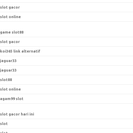
slot gacor
slot online
game slot88
slot gacor
koi365 link alternatif
jaguar33
jaguar33
slot88
slot online
agam99 slot
slot gacor hari ini
slot