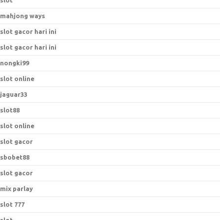
slot
mahjong ways
slot gacor hari ini
slot gacor hari ini
nongki99
slot online
jaguar33
slot88
slot online
slot gacor
sbobet88
slot gacor
mix parlay
slot 777