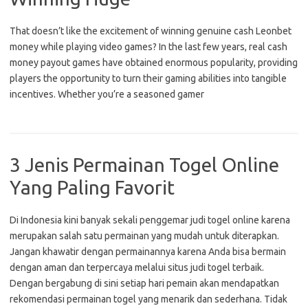
That doesn’t like the excitement of winning genuine cash Leonbet
money while playing video games? In the last few years, real cash
money payout games have obtained enormous popularity, providing
players the opportunity to turn their gaming abilities into tangible
incentives. Whether you’re a seasoned gamer
3 Jenis Permainan Togel Online
Yang Paling Favorit
Di Indonesia kini banyak sekali penggemar judi togel online karena
merupakan salah satu permainan yang mudah untuk diterapkan.
Jangan khawatir dengan permainannya karena Anda bisa bermain
dengan aman dan terpercaya melalui situs judi togel terbaik.
Dengan bergabung di sini setiap hari pemain akan mendapatkan
rekomendasi permainan togel yang menarik dan sederhana. Tidak