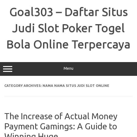
Skip
to
Goal303 – Daftar Situs
content
Judi Slot Poker Togel
Bola Online Terpercaya
Menu
CATEGORY ARCHIVES:
NAMA NAMA SITUS JUDI SLOT ONLINE
The Increase of Actual Money
Payment Gamings: A Guide to
Winning Huge