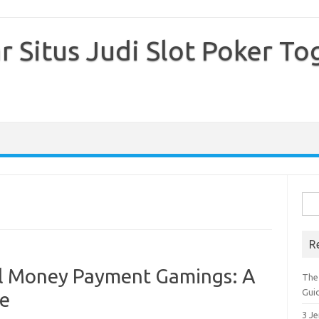
r Situs Judi Slot Poker To
Sea
for:
R
al Money Payment Gamings: A
The
Gui
ge
3 Je