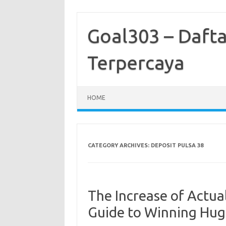
Skip
to
content
Goal303 – Dafta
Terpercaya
HOME
CATEGORY ARCHIVES:
DEPOSIT PULSA 38
The Increase of Actu
Guide to Winning Hu