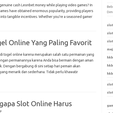
g genuine cash Leonbet money while playing video games? In
Beb
games have obtained enormous popularity, providing players
Dim
es into tangible incentives. Whether you’re a seasoned gamer
slo
slo
el Online Yang Paling Favorit
slo
mej
udi togel online karena merupakan salah satu permainan yang
hk
dengan permainannya karena Anda bisa bermain dengan aman
hk
aik. Dengan bergabung di sini setiap hari pemain akan
ang menarik dan sederhana. Tidak perlu khawatir
hk
slo
slo
apa Slot Online Harus
gam
r