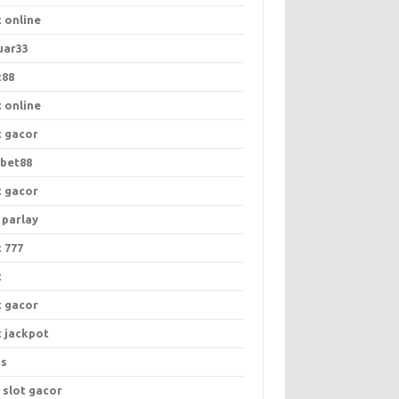
t online
uar33
t88
t online
t gacor
bet88
t gacor
 parlay
t 777
t
t gacor
t jackpot
us
k slot gacor