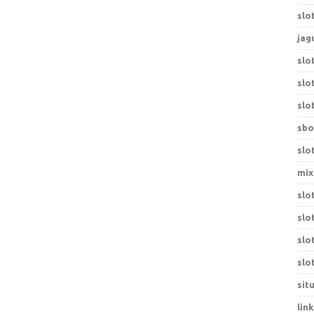
slo
jag
slo
slo
slo
sbo
slo
mix
slo
slo
slo
slo
sit
lin