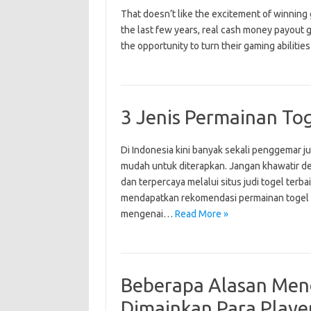
That doesn’t like the excitement of winnin
the last few years, real cash money payout 
the opportunity to turn their gaming abiliti
3 Jenis Permainan Tog
Di Indonesia kini banyak sekali penggemar j
mudah untuk diterapkan. Jangan khawatir 
dan terpercaya melalui situs judi togel terb
mendapatkan rekomendasi permainan togel y
mengenai…
Read More »
Beberapa Alasan Meng
Dimainkan Para Playe