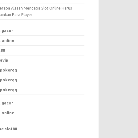
erapa Alasan Mengapa Slot Online Harus
ainkan Para Player
t gacor
t online
t88
avip
bpokerqq
bpokerqq
bpokerqq
t gacor
t online
e slot88