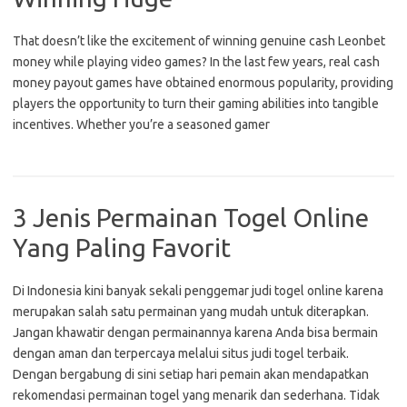
That doesn’t like the excitement of winning genuine cash Leonbet
money while playing video games? In the last few years, real cash
money payout games have obtained enormous popularity, providing
players the opportunity to turn their gaming abilities into tangible
incentives. Whether you’re a seasoned gamer
3 Jenis Permainan Togel Online
Yang Paling Favorit
Di Indonesia kini banyak sekali penggemar judi togel online karena
merupakan salah satu permainan yang mudah untuk diterapkan.
Jangan khawatir dengan permainannya karena Anda bisa bermain
dengan aman dan terpercaya melalui situs judi togel terbaik.
Dengan bergabung di sini setiap hari pemain akan mendapatkan
rekomendasi permainan togel yang menarik dan sederhana. Tidak