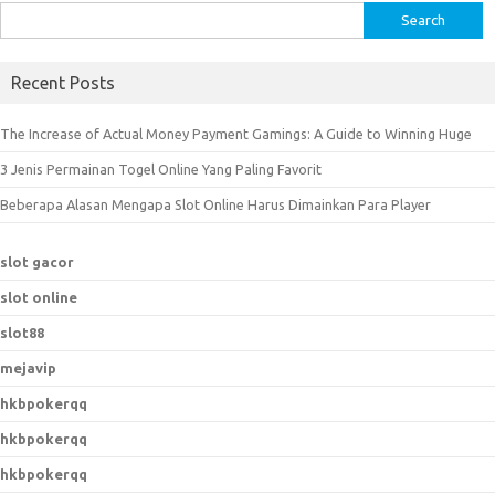
S
e
a
Recent Posts
r
c
The Increase of Actual Money Payment Gamings: A Guide to Winning Huge
h
3 Jenis Permainan Togel Online Yang Paling Favorit
f
o
Beberapa Alasan Mengapa Slot Online Harus Dimainkan Para Player
r
:
slot gacor
slot online
slot88
mejavip
hkbpokerqq
hkbpokerqq
hkbpokerqq