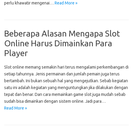
perlu khawatir mengenai…
Read More »
Beberapa Alasan Mengapa Slot
Online Harus Dimainkan Para
Player
Slot online memang semakin hari terus mengalami perkembangan di
setiap tahunnya. Jenis permainan dan jumlah pemain juga terus
bertambah. Ini bukan sebuah hal yang mengejutkan. Sebab kegiatan
satu ini adalah kegiatan yang menguntungkan jika dilakukan dengan
tepat dan benar. Dan cara memainkan game slot juga mudah sebab
sudah bisa dimainkan dengan sistem online. Jadi para…
Read More »