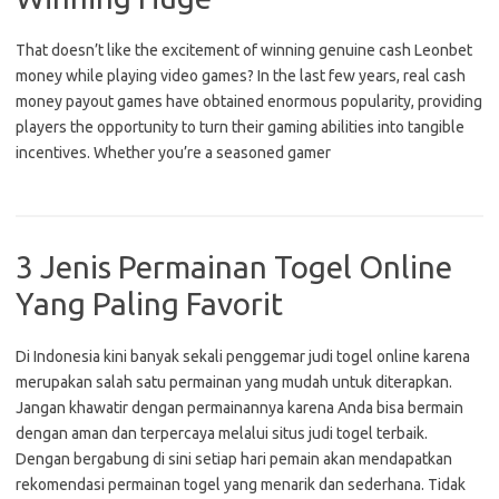
That doesn’t like the excitement of winning genuine cash Leonbet
money while playing video games? In the last few years, real cash
money payout games have obtained enormous popularity, providing
players the opportunity to turn their gaming abilities into tangible
incentives. Whether you’re a seasoned gamer
3 Jenis Permainan Togel Online
Yang Paling Favorit
Di Indonesia kini banyak sekali penggemar judi togel online karena
merupakan salah satu permainan yang mudah untuk diterapkan.
Jangan khawatir dengan permainannya karena Anda bisa bermain
dengan aman dan terpercaya melalui situs judi togel terbaik.
Dengan bergabung di sini setiap hari pemain akan mendapatkan
rekomendasi permainan togel yang menarik dan sederhana. Tidak