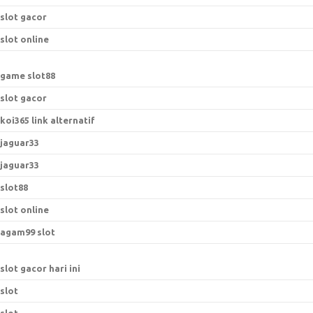
slot gacor
slot online
game slot88
slot gacor
koi365 link alternatif
jaguar33
jaguar33
slot88
slot online
agam99 slot
slot gacor hari ini
slot