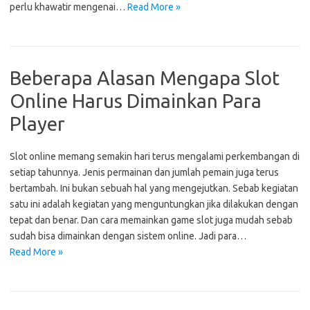
perlu khawatir mengenai…
Read More »
Beberapa Alasan Mengapa Slot
Online Harus Dimainkan Para
Player
Slot online memang semakin hari terus mengalami perkembangan di
setiap tahunnya. Jenis permainan dan jumlah pemain juga terus
bertambah. Ini bukan sebuah hal yang mengejutkan. Sebab kegiatan
satu ini adalah kegiatan yang menguntungkan jika dilakukan dengan
tepat dan benar. Dan cara memainkan game slot juga mudah sebab
sudah bisa dimainkan dengan sistem online. Jadi para…
Read More »