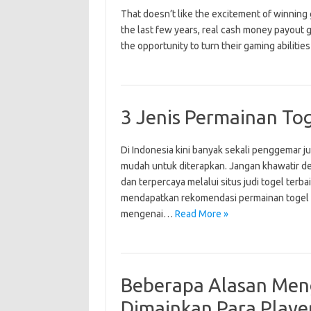
That doesn’t like the excitement of winnin
the last few years, real cash money payout 
the opportunity to turn their gaming abiliti
3 Jenis Permainan Tog
Di Indonesia kini banyak sekali penggemar j
mudah untuk diterapkan. Jangan khawatir 
dan terpercaya melalui situs judi togel terb
mendapatkan rekomendasi permainan togel y
mengenai…
Read More »
Beberapa Alasan Meng
Dimainkan Para Playe