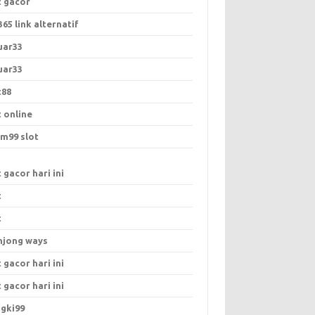
t gacor
365 link alternatif
uar33
uar33
t88
t online
m99 slot
t gacor hari ini
t
t
jong ways
t gacor hari ini
t gacor hari ini
gki99