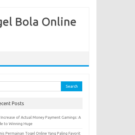
gel Bola Online
rch
ecent Posts
 Increase of Actual Money Payment Gamings: A
de to Winning Huge
nis Permainan Togel Online Yang Paling Favorit