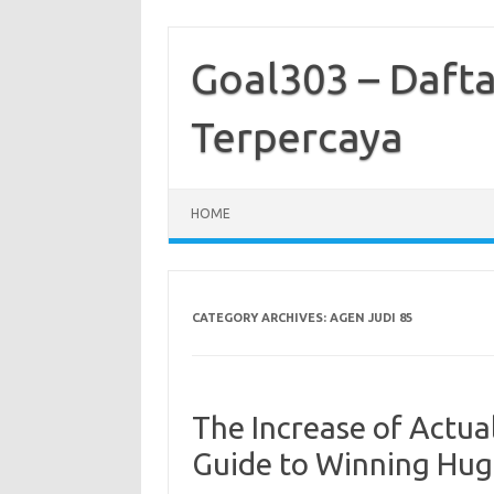
Skip
to
content
Goal303 – Dafta
Terpercaya
HOME
CATEGORY ARCHIVES:
AGEN JUDI 85
The Increase of Actu
Guide to Winning Hu