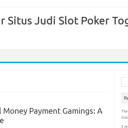
r Situs Judi Slot Poker To
Sea
for:
R
al Money Payment Gamings: A
The
Gui
ge
3 Je