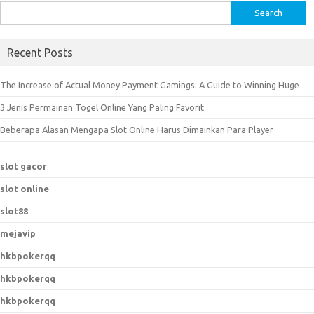
S
e
a
Recent Posts
r
c
The Increase of Actual Money Payment Gamings: A Guide to Winning Huge
h
3 Jenis Permainan Togel Online Yang Paling Favorit
f
o
Beberapa Alasan Mengapa Slot Online Harus Dimainkan Para Player
r
:
slot gacor
slot online
slot88
mejavip
hkbpokerqq
hkbpokerqq
hkbpokerqq