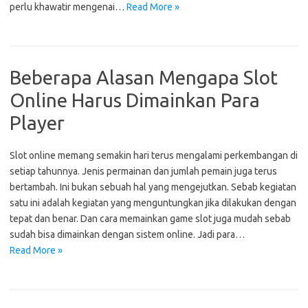
perlu khawatir mengenai…
Read More »
Beberapa Alasan Mengapa Slot
Online Harus Dimainkan Para
Player
Slot online memang semakin hari terus mengalami perkembangan di
setiap tahunnya. Jenis permainan dan jumlah pemain juga terus
bertambah. Ini bukan sebuah hal yang mengejutkan. Sebab kegiatan
satu ini adalah kegiatan yang menguntungkan jika dilakukan dengan
tepat dan benar. Dan cara memainkan game slot juga mudah sebab
sudah bisa dimainkan dengan sistem online. Jadi para…
Read More »