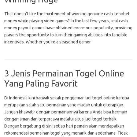
That doesn’t like the excitement of winning genuine cash Leonbet
money while playing video games? In the last few years, real cash
money payout games have obtained enormous popularity, providing
players the opportunity to turn their gaming abilities into tangible
incentives. Whether you’re a seasoned gamer
3 Jenis Permainan Togel Online
Yang Paling Favorit
Di Indonesia kini banyak sekali penggemar judi togel online karena
merupakan salah satu permainan yang mudah untuk diterapkan.
Jangan khawatir dengan permainannya karena Anda bisa bermain
dengan aman dan terpercaya melalui situs judi togel terbaik.
Dengan bergabung di sini setiap hari pemain akan mendapatkan
rekomendasi permainan togel yang menarik dan sederhana. Tidak