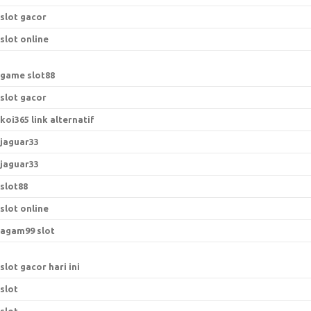
slot gacor
slot online
game slot88
slot gacor
koi365 link alternatif
jaguar33
jaguar33
slot88
slot online
agam99 slot
slot gacor hari ini
slot