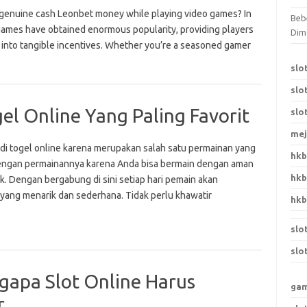
g genuine cash Leonbet money while playing video games? In
Beb
games have obtained enormous popularity, providing players
Dim
es into tangible incentives. Whether you’re a seasoned gamer
slo
slo
el Online Yang Paling Favorit
slo
mej
udi togel online karena merupakan salah satu permainan yang
hk
dengan permainannya karena Anda bisa bermain dengan aman
hk
aik. Dengan bergabung di sini setiap hari pemain akan
ang menarik dan sederhana. Tidak perlu khawatir
hk
slo
slo
apa Slot Online Harus
gam
r