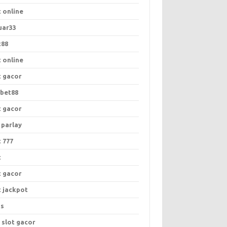
t online
uar33
t88
t online
t gacor
bet88
t gacor
 parlay
t 777
t
t gacor
t jackpot
us
k slot gacor