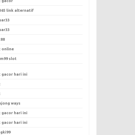
t gacor
365 link alternatif
uar33
uar33
t88
t online
m99 slot
t gacor hari ini
t
t
jong ways
t gacor hari ini
t gacor hari ini
gki99