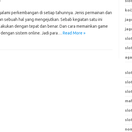
slo
koi
galami perkembangan di setiap tahunnya. Jenis permainan dan
an sebuah hal yang mengejutkan. Sebab kegiatan satu ini
jag
ilakukan dengan tepat dan benar. Dan cara memainkan game
jag
 dengan sistem online. Jadi para…
Read More »
slo
slo
aga
slo
slo
slo
mah
slo
slo
non