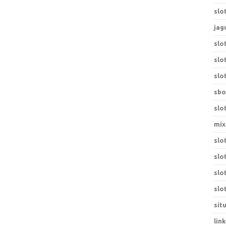
slo
jag
slo
slo
slo
sbo
slo
mix
slo
slo
slo
slo
sit
lin