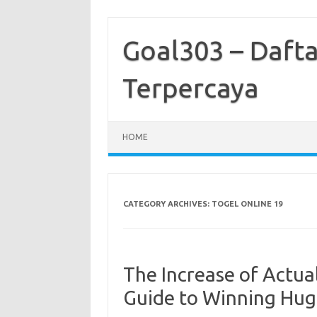
Skip
to
content
Goal303 – Dafta
Terpercaya
HOME
CATEGORY ARCHIVES:
TOGEL ONLINE 19
The Increase of Actu
Guide to Winning Hu