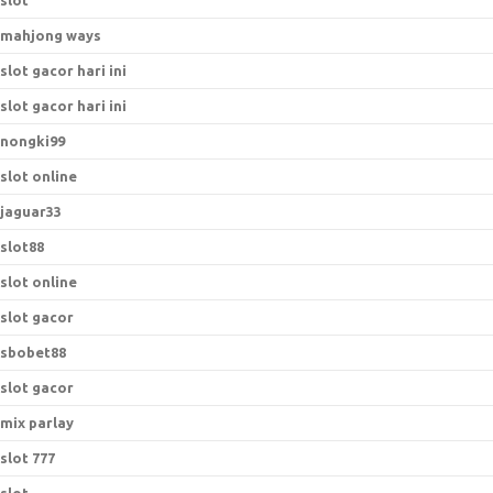
slot
mahjong ways
slot gacor hari ini
slot gacor hari ini
nongki99
slot online
jaguar33
slot88
slot online
slot gacor
sbobet88
slot gacor
mix parlay
slot 777