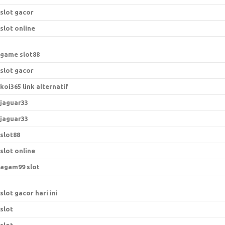
slot gacor
slot online
game slot88
slot gacor
koi365 link alternatif
jaguar33
jaguar33
slot88
slot online
agam99 slot
slot gacor hari ini
slot