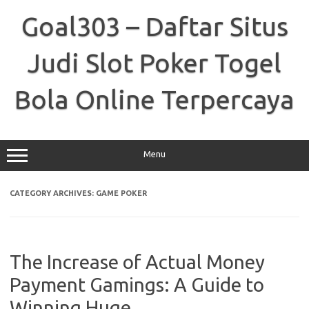
Skip
to
Goal303 – Daftar Situs
content
Judi Slot Poker Togel
Bola Online Terpercaya
Menu
CATEGORY ARCHIVES:
GAME POKER
The Increase of Actual Money
Payment Gamings: A Guide to
Winning Huge