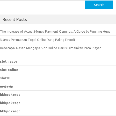
S
e
a
Recent Posts
r
c
The Increase of Actual Money Payment Gamings: A Guide to Winning Huge
h
3 Jenis Permainan Togel Online Yang Paling Favorit
f
o
Beberapa Alasan Mengapa Slot Online Harus Dimainkan Para Player
r
:
slot gacor
slot online
slot88
mejavip
hkbpokerqq
hkbpokerqq
hkbpokerqq