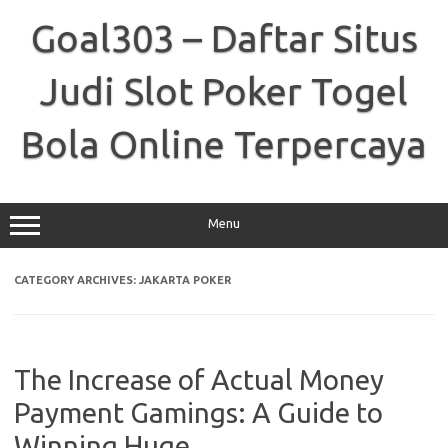
Skip
to
Goal303 – Daftar Situs
content
Judi Slot Poker Togel
Bola Online Terpercaya
Menu
CATEGORY ARCHIVES:
JAKARTA POKER
The Increase of Actual Money
Payment Gamings: A Guide to
Winning Huge