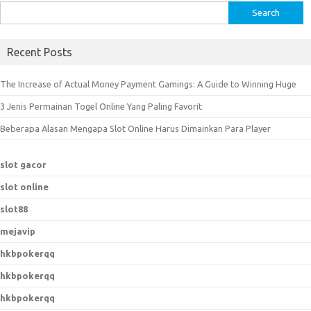
S
e
a
Recent Posts
r
c
The Increase of Actual Money Payment Gamings: A Guide to Winning Huge
h
3 Jenis Permainan Togel Online Yang Paling Favorit
f
o
Beberapa Alasan Mengapa Slot Online Harus Dimainkan Para Player
r
:
slot gacor
slot online
slot88
mejavip
hkbpokerqq
hkbpokerqq
hkbpokerqq