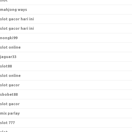
slot
mahjong ways
slot gacor hari ini
slot gacor hari ini
nongki99
slot online
jaguar33
slot88
slot online
slot gacor
sbobet88
slot gacor
mix parlay
slot 777