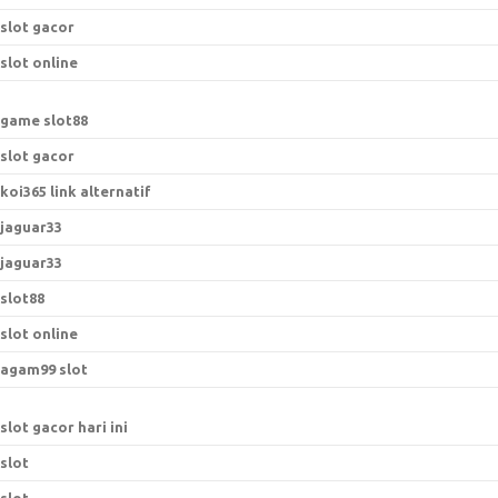
slot gacor
slot online
game slot88
slot gacor
koi365 link alternatif
jaguar33
jaguar33
slot88
slot online
agam99 slot
slot gacor hari ini
slot