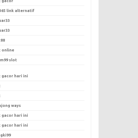
t gacor
365 link alternatif
uar33
uar33
t88
t online
m99 slot
t gacor hari ini
t
t
jong ways
t gacor hari ini
t gacor hari ini
gki99