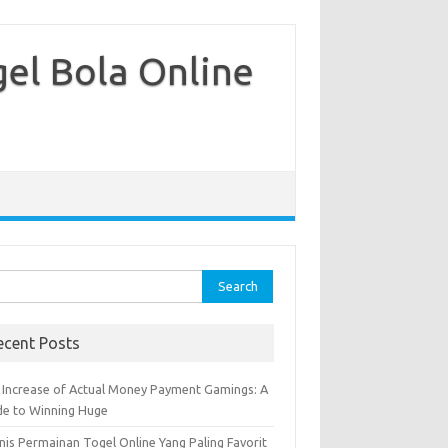
gel Bola Online
rch
ecent Posts
 Increase of Actual Money Payment Gamings: A
de to Winning Huge
nis Permainan Togel Online Yang Paling Favorit