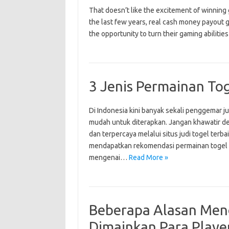
That doesn’t like the excitement of winnin
the last few years, real cash money payout 
the opportunity to turn their gaming abiliti
3 Jenis Permainan Tog
Di Indonesia kini banyak sekali penggemar j
mudah untuk diterapkan. Jangan khawatir 
dan terpercaya melalui situs judi togel terb
mendapatkan rekomendasi permainan togel y
mengenai…
Read More »
Beberapa Alasan Meng
Dimainkan Para Playe