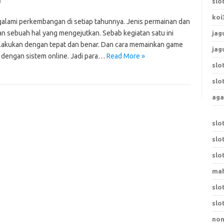
slo
koi
galami perkembangan di setiap tahunnya. Jenis permainan dan
an sebuah hal yang mengejutkan. Sebab kegiatan satu ini
jag
ilakukan dengan tepat dan benar. Dan cara memainkan game
jag
 dengan sistem online. Jadi para…
Read More »
slo
slo
aga
slo
slo
slo
mah
slo
slo
non