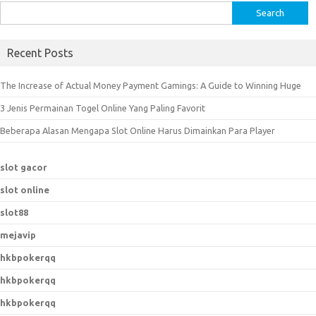
S
e
a
Recent Posts
r
c
The Increase of Actual Money Payment Gamings: A Guide to Winning Huge
h
3 Jenis Permainan Togel Online Yang Paling Favorit
f
o
Beberapa Alasan Mengapa Slot Online Harus Dimainkan Para Player
r
:
slot gacor
slot online
slot88
mejavip
hkbpokerqq
hkbpokerqq
hkbpokerqq