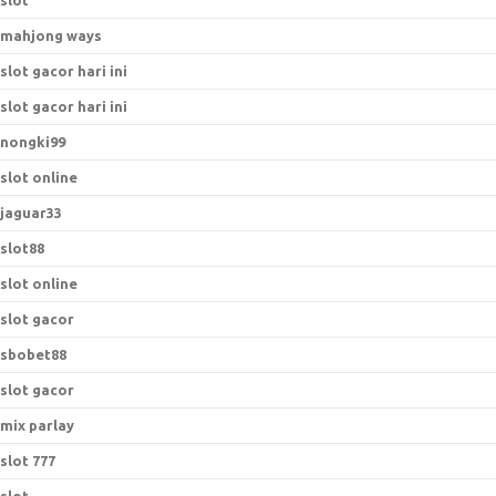
slot
mahjong ways
slot gacor hari ini
slot gacor hari ini
nongki99
slot online
jaguar33
slot88
slot online
slot gacor
sbobet88
slot gacor
mix parlay
slot 777