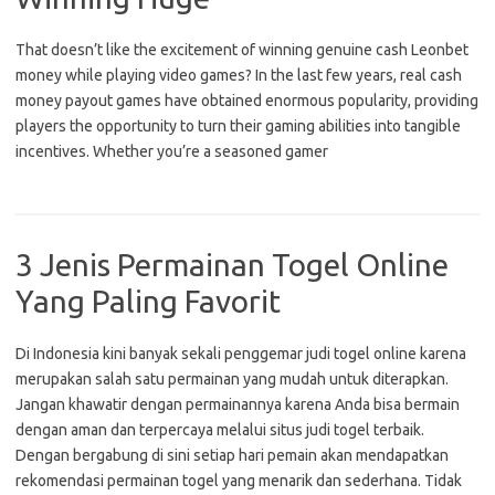
That doesn’t like the excitement of winning genuine cash Leonbet
money while playing video games? In the last few years, real cash
money payout games have obtained enormous popularity, providing
players the opportunity to turn their gaming abilities into tangible
incentives. Whether you’re a seasoned gamer
3 Jenis Permainan Togel Online
Yang Paling Favorit
Di Indonesia kini banyak sekali penggemar judi togel online karena
merupakan salah satu permainan yang mudah untuk diterapkan.
Jangan khawatir dengan permainannya karena Anda bisa bermain
dengan aman dan terpercaya melalui situs judi togel terbaik.
Dengan bergabung di sini setiap hari pemain akan mendapatkan
rekomendasi permainan togel yang menarik dan sederhana. Tidak