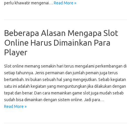
perlu khawatir mengenai…
Read More »
Beberapa Alasan Mengapa Slot
Online Harus Dimainkan Para
Player
Slot online memang semakin hari terus mengalami perkembangan di
setiap tahunnya. Jenis permainan dan jumlah pemain juga terus
bertambah. Ini bukan sebuah hal yang mengejutkan. Sebab kegiatan
satu ini adalah kegiatan yang menguntungkan jika dilakukan dengan
tepat dan benar. Dan cara memainkan game slot juga mudah sebab
sudah bisa dimainkan dengan sistem online. Jadi para…
Read More »