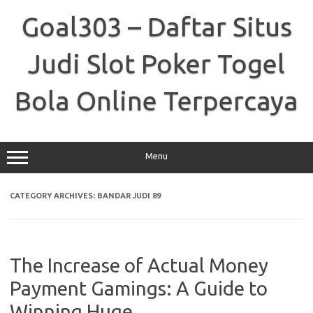
Skip
to
Goal303 – Daftar Situs
content
Judi Slot Poker Togel
Bola Online Terpercaya
Menu
CATEGORY ARCHIVES:
BANDAR JUDI 89
The Increase of Actual Money
Payment Gamings: A Guide to
Winning Huge