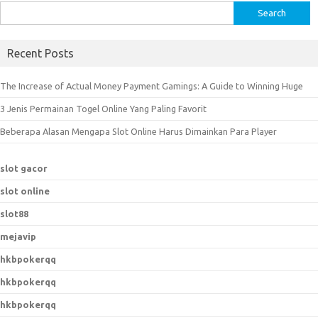
S
e
a
Recent Posts
r
c
The Increase of Actual Money Payment Gamings: A Guide to Winning Huge
h
3 Jenis Permainan Togel Online Yang Paling Favorit
f
o
Beberapa Alasan Mengapa Slot Online Harus Dimainkan Para Player
r
:
slot gacor
slot online
slot88
mejavip
hkbpokerqq
hkbpokerqq
hkbpokerqq