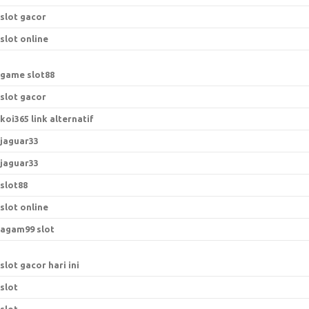
slot gacor
slot online
game slot88
slot gacor
koi365 link alternatif
jaguar33
jaguar33
slot88
slot online
agam99 slot
slot gacor hari ini
slot