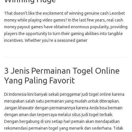
That doesn’t like the excitement of winning genuine cash Leonbet
money while playing video games? In the last few years, real cash
money payout games have obtained enormous popularity, providing
players the opportunity to turn their gaming abilities into tangible
incentives. Whether you’re a seasoned gamer
3 Jenis Permainan Togel Online
Yang Paling Favorit
Di Indonesia kini banyak sekali penggemar judi togel online karena
merupakan salah satu permainan yang mudah untuk diterapkan.
Jangan khawatir dengan permainannya karena Anda bisa bermain
dengan aman dan terpercaya melalui situs judi togel terbaik.
Dengan bergabung di sini setiap hari pemain akan mendapatkan
rekomendasi permainan togel yang menarik dan sederhana. Tidak