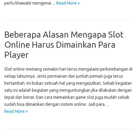
perlu khawatir mengenai…
Read More »
Beberapa Alasan Mengapa Slot
Online Harus Dimainkan Para
Player
Slot online memang semakin hari terus mengalami perkembangan di
setiap tahunnya. Jenis permainan dan jumlah pemain juga terus
bertambah. Ini bukan sebuah hal yang mengejutkan. Sebab kegiatan
satu ini adalah kegiatan yang menguntungkan jika dilakukan dengan
tepat dan benar. Dan cara memainkan game slot juga mudah sebab
sudah bisa dimainkan dengan sistem online. Jadi para…
Read More »