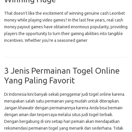
That doesn’t like the excitement of winning genuine cash Leonbet
money while playing video games? In the last few years, real cash
money payout games have obtained enormous popularity, providing
players the opportunity to turn their gaming abilities into tangible
incentives. Whether you’re a seasoned gamer
3 Jenis Permainan Togel Online
Yang Paling Favorit
Di Indonesia kini banyak sekali penggemar judi togel online karena
merupakan salah satu permainan yang mudah untuk diterapkan.
Jangan khawatir dengan permainannya karena Anda bisa bermain
dengan aman dan terpercaya melalui situs judi togel terbaik.
Dengan bergabung di sini setiap hari pemain akan mendapatkan
rekomendasi permainan togel yang menarik dan sederhana. Tidak