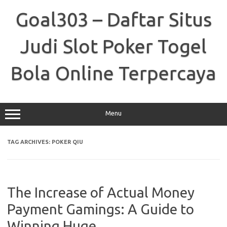
Skip
to
Goal303 – Daftar Situs
content
Judi Slot Poker Togel
Bola Online Terpercaya
Menu
TAG ARCHIVES:
POKER QIU
The Increase of Actual Money
Payment Gamings: A Guide to
Winning Huge