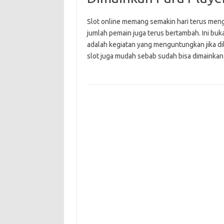
Slot online memang semakin hari terus men
jumlah pemain juga terus bertambah. Ini buk
adalah kegiatan yang menguntungkan jika d
slot juga mudah sebab sudah bisa dimainkan