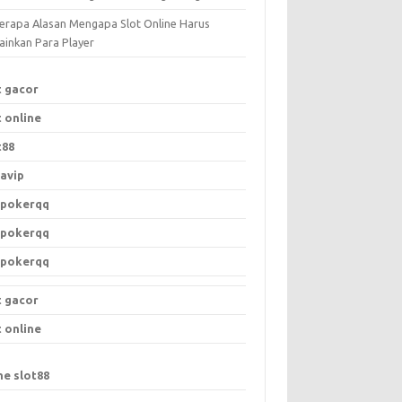
erapa Alasan Mengapa Slot Online Harus
ainkan Para Player
t gacor
t online
t88
avip
bpokerqq
bpokerqq
bpokerqq
t gacor
t online
e slot88