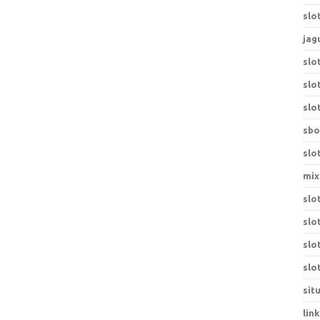
slo
jag
slo
slo
slo
sbo
slo
mix
slo
slo
slo
slo
sit
lin