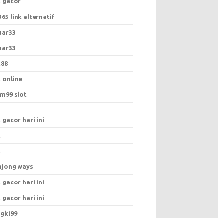
t gacor
365 link alternatif
uar33
uar33
t88
t online
m99 slot
t gacor hari ini
t
t
jong ways
t gacor hari ini
t gacor hari ini
gki99