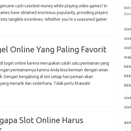
g genuine cash Leonbet money while playing video games? In
Beb
games have obtained enormous popularity, providing players
Dim
es into tangible incentives. Whether you’re a seasoned gamer
slo
slo
el Online Yang Paling Favorit
slo
mej
udi togel online karena merupakan salah satu permainan yang
hk
dengan permainannya karena Anda bisa bermain dengan aman
hk
aik. Dengan bergabung di sini setiap hari pemain akan
ang menarik dan sederhana. Tidak perlu khawatir
hk
slo
slo
apa Slot Online Harus
gam
r