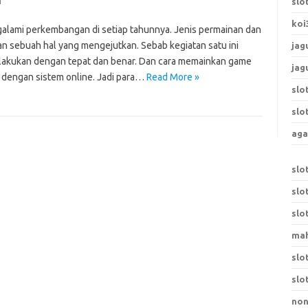
slo
koi
galami perkembangan di setiap tahunnya. Jenis permainan dan
an sebuah hal yang mengejutkan. Sebab kegiatan satu ini
jag
ilakukan dengan tepat dan benar. Dan cara memainkan game
jag
 dengan sistem online. Jadi para…
Read More »
slo
slo
aga
slo
slo
slo
mah
slo
slo
non