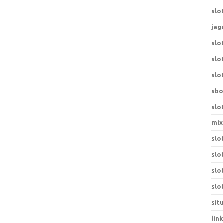
slo
jag
slo
slo
slo
sbo
slo
mix
slo
slo
slo
slo
sit
lin