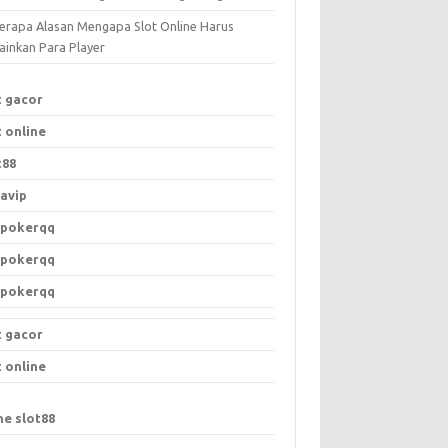
erapa Alasan Mengapa Slot Online Harus
ainkan Para Player
t gacor
t online
t88
avip
bpokerqq
bpokerqq
bpokerqq
t gacor
t online
e slot88