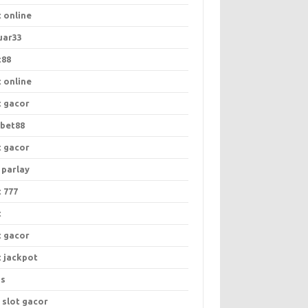
t online
uar33
t88
t online
t gacor
bet88
t gacor
 parlay
t 777
t
t gacor
t jackpot
us
k slot gacor