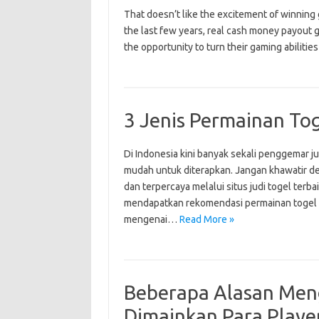
That doesn’t like the excitement of winnin
the last few years, real cash money payout 
the opportunity to turn their gaming abiliti
3 Jenis Permainan Tog
Di Indonesia kini banyak sekali penggemar j
mudah untuk diterapkan. Jangan khawatir 
dan terpercaya melalui situs judi togel terb
mendapatkan rekomendasi permainan togel y
mengenai…
Read More »
Beberapa Alasan Meng
Dimainkan Para Playe