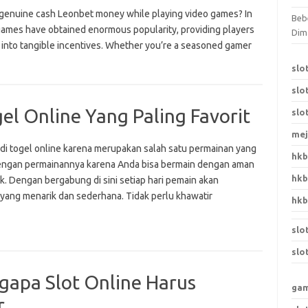
g genuine cash Leonbet money while playing video games? In
Beb
games have obtained enormous popularity, providing players
Dim
es into tangible incentives. Whether you’re a seasoned gamer
slo
slo
el Online Yang Paling Favorit
slo
mej
udi togel online karena merupakan salah satu permainan yang
hk
dengan permainannya karena Anda bisa bermain dengan aman
hk
aik. Dengan bergabung di sini setiap hari pemain akan
ang menarik dan sederhana. Tidak perlu khawatir
hk
slo
slo
apa Slot Online Harus
gam
r