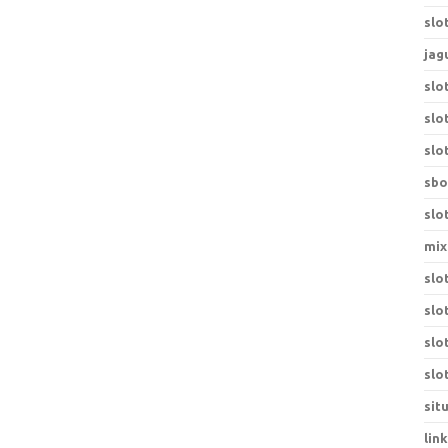
slo
jag
slo
slo
slo
sbo
slo
mix
slo
slo
slo
slo
sit
lin