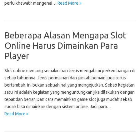
perlu khawatir mengenai…
Read More »
Beberapa Alasan Mengapa Slot
Online Harus Dimainkan Para
Player
Slot online memang semakin hari terus mengalami perkembangan di
setiap tahunnya. Jenis permainan dan jumlah pemain juga terus
bertambah. Ini bukan sebuah hal yang mengejutkan. Sebab kegiatan
satu ini adalah kegiatan yang menguntungkan jika dilakukan dengan
tepat dan benar. Dan cara memainkan game slot juga mudah sebab
sudah bisa dimainkan dengan sistem online. Jadi para…
Read More »