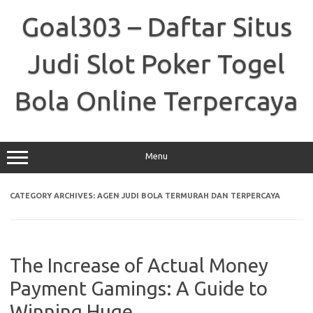
Skip
to
Goal303 – Daftar Situs
content
Judi Slot Poker Togel
Bola Online Terpercaya
Menu
CATEGORY ARCHIVES:
AGEN JUDI BOLA TERMURAH DAN TERPERCAYA
The Increase of Actual Money
Payment Gamings: A Guide to
Winning Huge