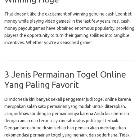
That doesn’t like the excitement of winning genuine cash Leonbet
money while playing video games? In the last few years, real cash
money payout games have obtained enormous popularity, providing
players the opportunity to turn their gaming abilities into tangible
incentives. Whether you’re a seasoned gamer
3 Jenis Permainan Togel Online
Yang Paling Favorit
Di Indonesia kini banyak sekali penggemar judi togel online karena
merupakan salah satu permainan yang mudah untuk diterapkan.
Jangan khawatir dengan permainannya karena Anda bisa bermain
dengan aman dan terpercaya melalui situs judi togel terbaik.
Dengan bergabung di sini setiap hari pemain akan mendapatkan
rekomendasi permainan togel yang menarik dan sederhana. Tidak