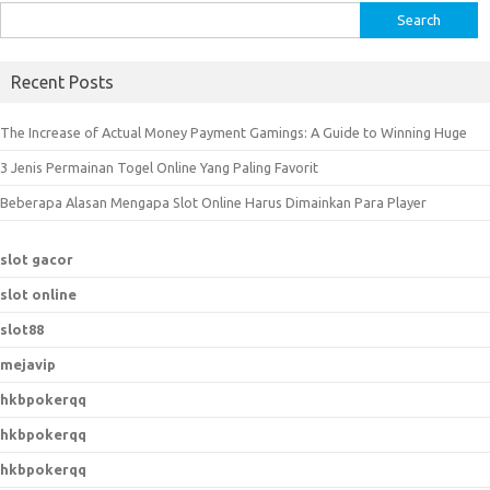
S
e
a
Recent Posts
r
c
The Increase of Actual Money Payment Gamings: A Guide to Winning Huge
h
3 Jenis Permainan Togel Online Yang Paling Favorit
f
o
Beberapa Alasan Mengapa Slot Online Harus Dimainkan Para Player
r
:
slot gacor
slot online
slot88
mejavip
hkbpokerqq
hkbpokerqq
hkbpokerqq