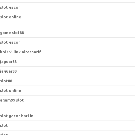
slot gacor
slot online
game slot88
slot gacor
koi365 link alternatif
jaguar33
jaguar33
slot88
slot online
agam99 slot
slot gacor hari ini
slot