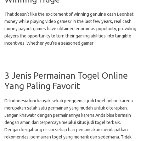
That doesn’t like the excitement of winning genuine cash Leonbet
money while playing video games? In the last few years, real cash
money payout games have obtained enormous popularity, providing
players the opportunity to turn their gaming abilities into tangible
incentives. Whether you’re a seasoned gamer
3 Jenis Permainan Togel Online
Yang Paling Favorit
Di Indonesia kini banyak sekali penggemar judi togel online karena
merupakan salah satu permainan yang mudah untuk diterapkan.
Jangan khawatir dengan permainannya karena Anda bisa bermain
dengan aman dan terpercaya melalui situs judi togel terbaik.
Dengan bergabung di sini setiap hari pemain akan mendapatkan
rekomendasi permainan togel yang menarik dan sederhana. Tidak